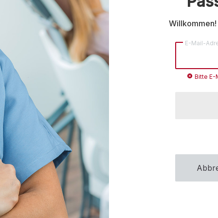
Pas
Willkommen! 
E-Mail-Adr
cancel
Bitte E
Abbr