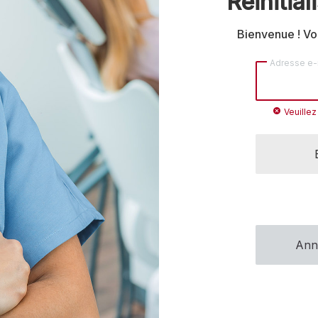
Réinitia
Bienvenue ! Vou
Adresse e-
cancel
Veuillez
Ann