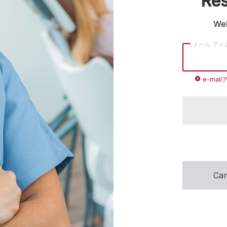
Res
Wel
メール アド
cancel
e-ma
Can