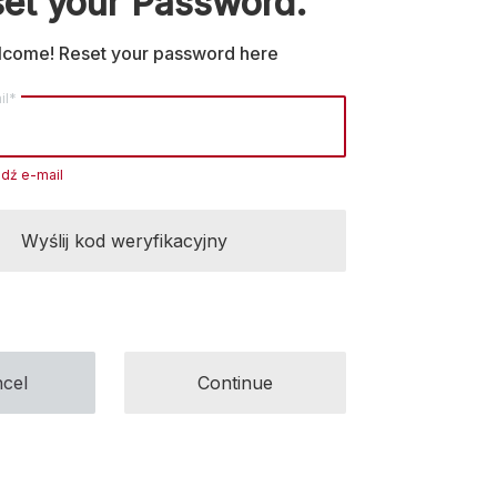
et your Password.
come! Reset your password here
il*
dź e-mail
Wyślij kod weryfikacyjny
cel
Continue