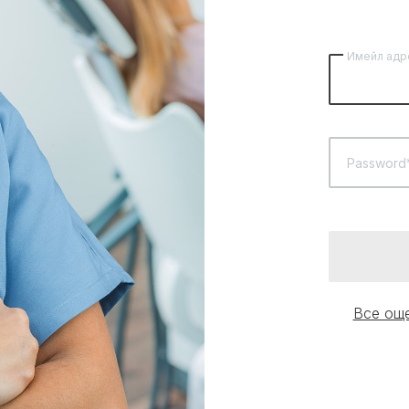
Имейл адр
Password
Все още