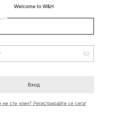
Welcome to W&H
ес*
visibility_off
*
Вход
 не сте член? Регистрирайте се сега!