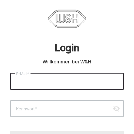
Login
Willkommen bei W&H
E-Mail*
visibility_off
Kennwort*