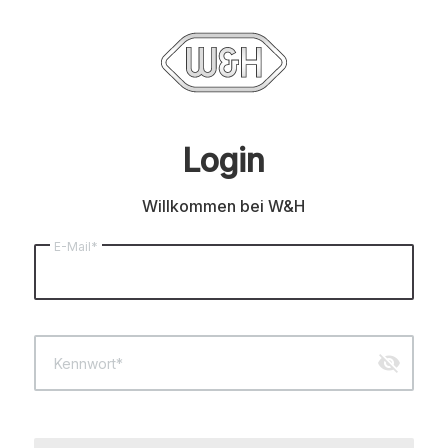
Login
Willkommen bei W&H
E-Mail*
visibility_off
Kennwort*