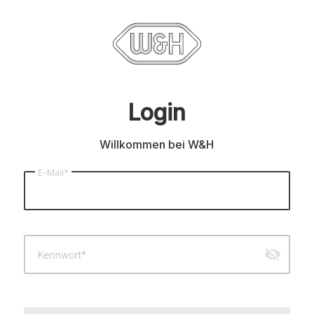
Login
Willkommen bei W&H
E-Mail*
visibility_off
Kennwort*