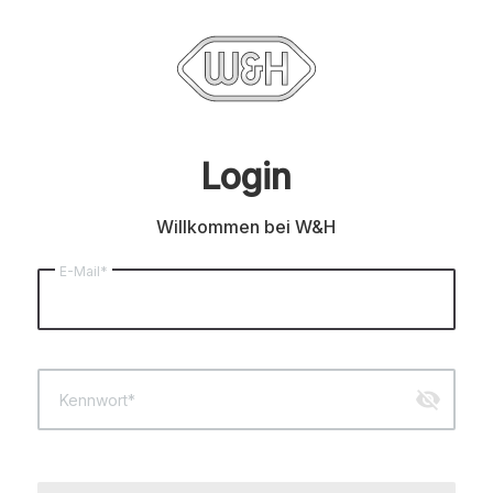
Login
Willkommen bei W&H
E-Mail*
visibility_off
Kennwort*