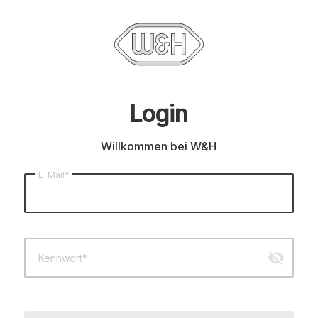
Login
Willkommen bei W&H
E-Mail*
visibility_off
Kennwort*