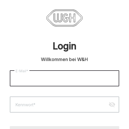
Login
Willkommen bei W&H
E-Mail*
visibility_off
Kennwort*