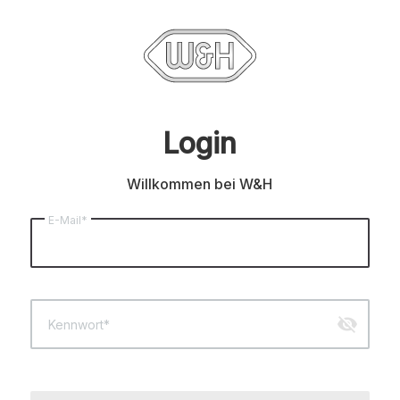
Login
Willkommen bei W&H
E-Mail*
visibility_off
Kennwort*