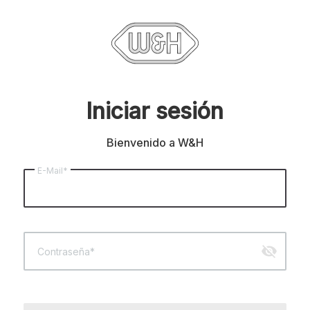
Iniciar sesión
Bienvenido a W&H
E-Mail*
visibility_off
Contraseña*