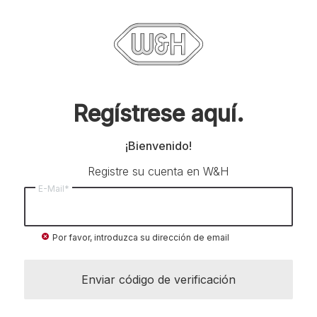
Regístrese aquí.
¡Bienvenido!
Registre su cuenta en W&H
E-Mail*
cancel
Por favor, introduzca su dirección de email
Enviar código de verificación