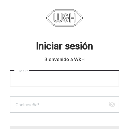
Iniciar sesión
Bienvenido a W&H
E-Mail*
visibility_off
Contraseña*