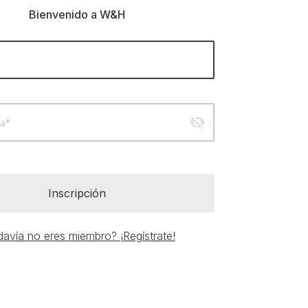
Bienvenido a W&H
visibility_off
a*
Inscripción
avía no eres miembro? ¡Regístrate!