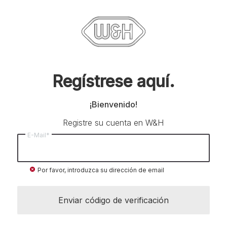
Regístrese aquí.
¡Bienvenido!
Registre su cuenta en W&H
E-Mail*
cancel
Por favor, introduzca su dirección de email
Enviar código de verificación