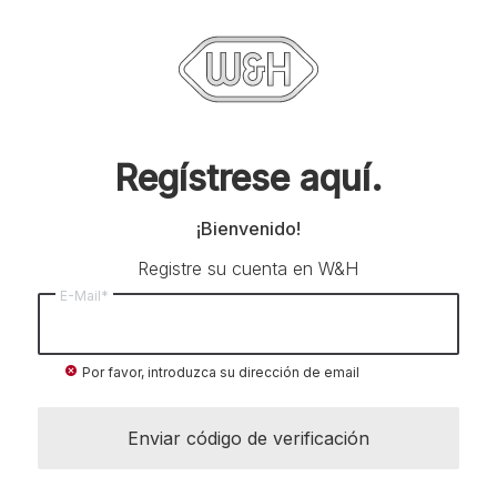
Regístrese aquí.
¡Bienvenido!
Registre su cuenta en W&H
E-Mail*
cancel
Por favor, introduzca su dirección de email
Enviar código de verificación