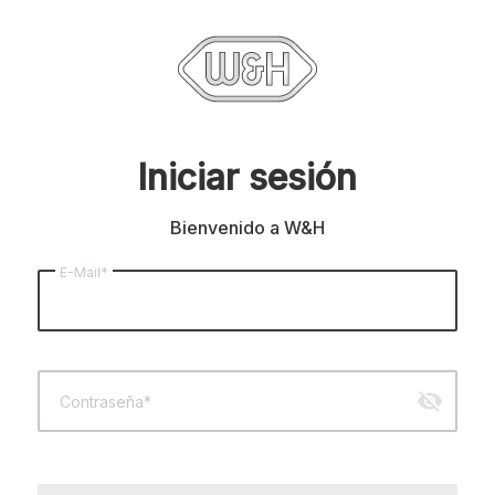
Iniciar sesión
Bienvenido a W&H
E-Mail*
visibility_off
Contraseña*