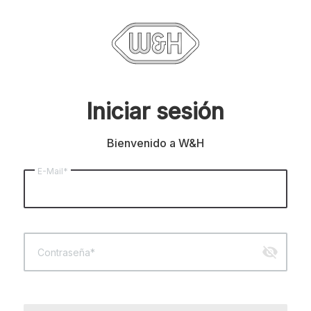
Iniciar sesión
Bienvenido a W&H
E-Mail*
visibility_off
Contraseña*