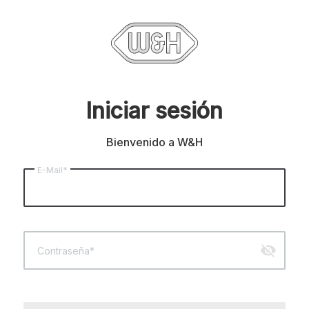
Iniciar sesión
Bienvenido a W&H
E-Mail*
visibility_off
Contraseña*