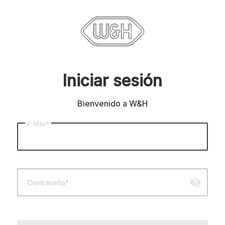
Iniciar sesión
Bienvenido a W&H
E-Mail*
visibility_off
Contraseña*