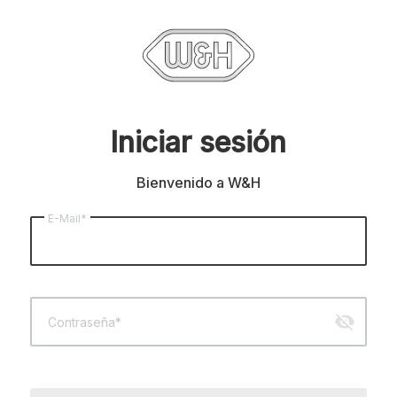
Iniciar sesión
Bienvenido a W&H
E-Mail*
visibility_off
Contraseña*