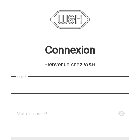
Connexion
Bienvenue chez W&H
Mail*
visibility_off
Mot de passe*