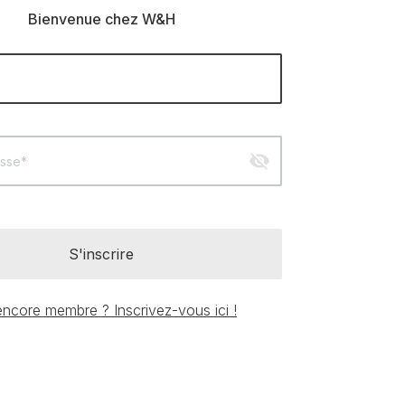
Bienvenue chez W&H
visibility_off
sse*
S'inscrire
ncore membre ? Inscrivez-vous ici !