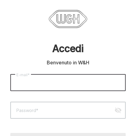
Accedi
Benvenuto in W&H
E-mail*
visibility_off
Password*