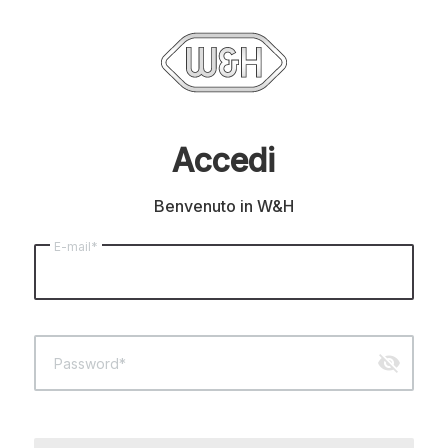
Accedi
Benvenuto in W&H
E-mail*
visibility_off
Password*