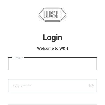
Login
Welcome to W&H
E-Mail*
visibility_off
パスワード*