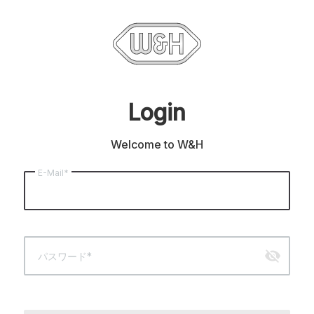
Login
Welcome to W&H
E-Mail*
visibility_off
パスワード*