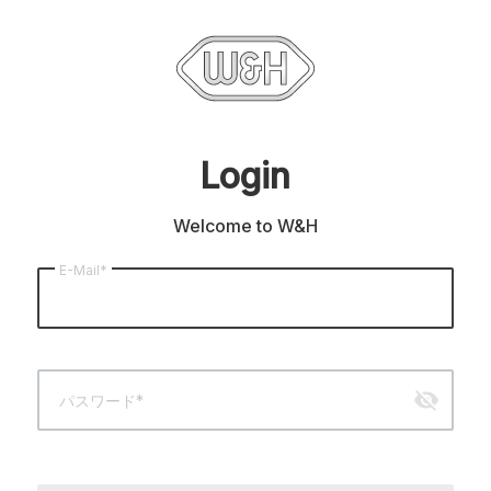
Login
Welcome to W&H
E-Mail*
visibility_off
パスワード*