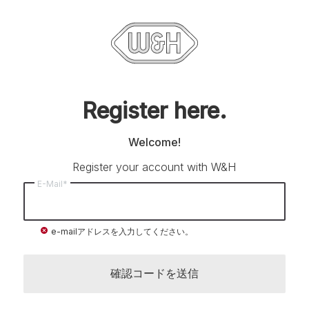
Register here.
Welcome!
Register your account with W&H
E-Mail*
cancel
e-mailアドレスを入力してください。
確認コードを送信