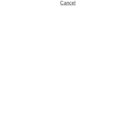
Cancel