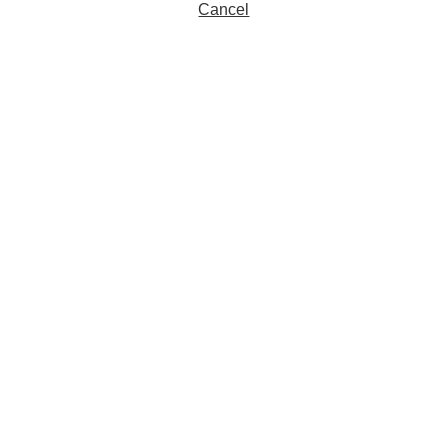
Cancel