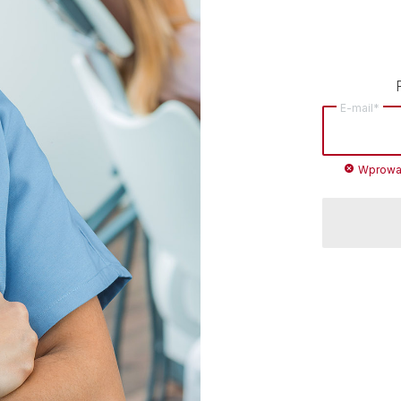
E-mail*
cancel
Wprowa