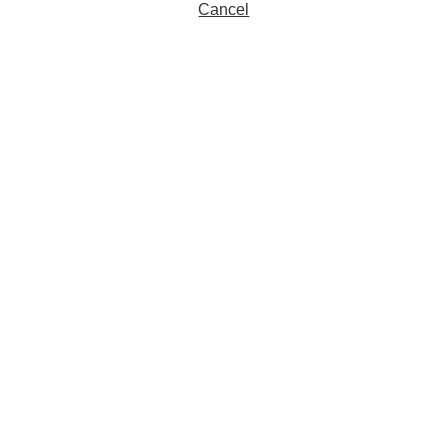
Cancel