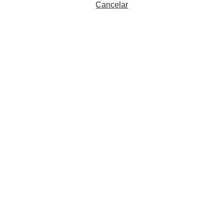
Cancelar