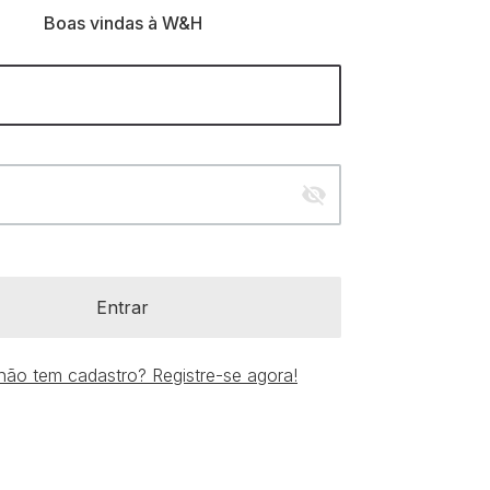
Boas vindas à W&H
visibility_off
Entrar
não tem cadastro? Registre-se agora!