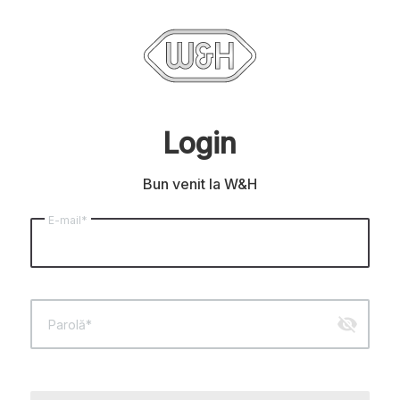
Login
Bun venit la W&H
E-mail*
visibility_off
Parolă*